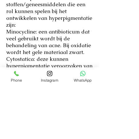
stoffen/geneesmiddelen die een
rol kunnen spelen bij het
ontwikkelen van hyperpigmentatie
zijn:
Minocycline: een antibioticum dat
veel gebruikt wordt bij de
behandeling van acne. Bij oxidatie
wordt het gele materiaal zwart.
Cytostatica: deze kunnen
hyperpigmentatie veroorzaken van
de huid, slijmvliezen en nagels.
Zidovudine: een antiretroviraal
Phone
Instagram
WhatsApp
middel dat gebruikt wordt bij de
behandeling van hv-infectie.
Amiodaron: wordt gebruikt voor
de behandeling van ernstige
hartritmestoornissen.
Behandeling pigmentstoornissen
Als u last hebt van pigmentaties