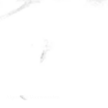
Contact
Gratis huidadvies
Over ons
Webshop
Behandelingen
Boek online
Huidaandoeningen
Ervaringen
Tarieven
Vergoedingen
Algemene Voorwaarden
Retour
Verzending