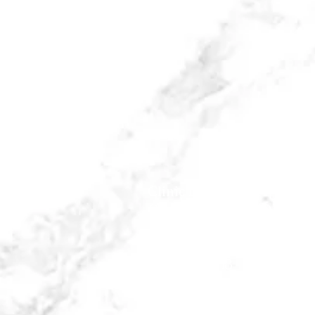
C
l
inic LuxaSkin
Groene Hilledijk 191 B
3073AC Rotterdam
010 230 6358
0613 010 888
info@clinic-luxaskin.nl