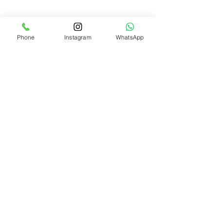
Phone
Instagram
WhatsApp
Gratis huidadvies
Webshop
Boek online
Ervaringen
Vergoedingen
Retour
Verzending
Informatie
KvK:
77427777
NVH: 520548
AGB Code:
90067447