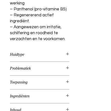
werking
– Panthenol (pro-vitamine B5)
– Regenererend actief
ingrediënt.
– Aangewezen om irritatie,
schilfering en roodheid te
verzachten en te voorkomen.
Huidtype
Gepigmenteerd, Verouderd, Norma
Problematiek
al, Droog, Gevoelig, Vet, Gecombine
erd
Aging, Dehydratatie, Droge-
Toepassing
huid, Eczeem, Gevoelige huid
Na het reinigen van het gelaat is het
Ingrediënten
van groot belang om de huid de
tonifiëren. Vernevel de tonic over het
Aqua, Rosa Damascena Flower
gelaat of breng aan op een watje.
Inhoud
Water, Poloxamer 184, Pentylene