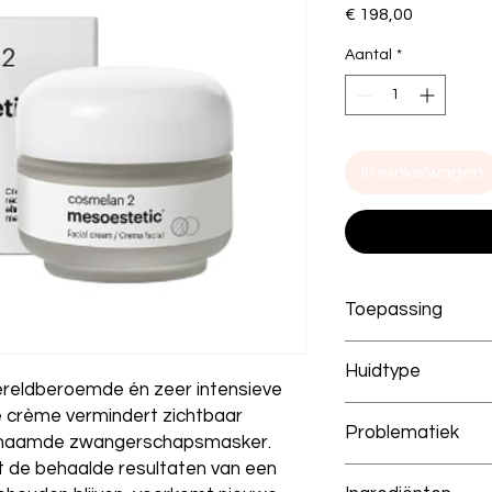
Prijs
€ 198,00
Aantal
*
In winkelwagen
Toepassing
De cosmelan is een
Huidtype
deze alleen gebruike
reldberoemde én zeer intensieve
behandelende arts o
Normaal I Gepigmen
crème vermindert zichtbaar
zowel als dag-, nac
Problematiek
enaamde zwangerschapsmasker.
in combinatie met d
t de behaalde resultaten van een
cosmelan.
Aging I Pigmentatie