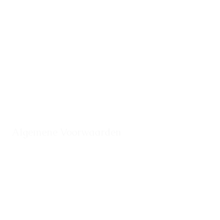
Contact
Gratis huidadvies
Over ons
Webshop
Behandelingen
Boek online
Huidaandoeningen
Ervaringen
Tarieven
Vergoedingen
Algemene Voorwaarden
Retour
Verzending