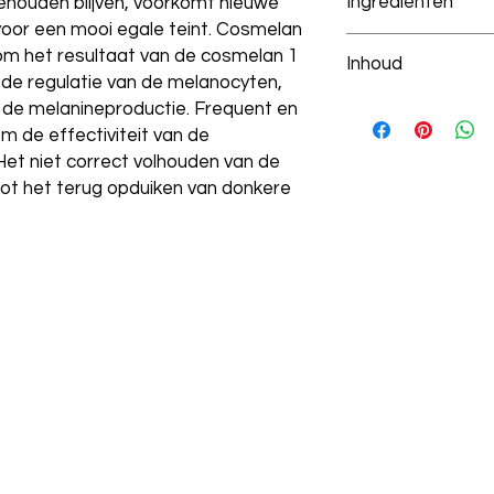
Ingrediënten
ehouden blijven, voorkomt nieuwe
voor een mooi egale teint. Cosmelan
Aqua, Glyceryl Steara
om het resultaat van de cosmelan 1
Inhoud
Stearate, PEG-8, Koj
 de regulatie van de melanocyten,
Glycereth-26, Ethoxy
30g
or de melanineproductie. Frequent en
Hexylresorcinol, PPG
om de effectiviteit van de
Caprylate/Caprate, 
Het niet correct volhouden van de
Behenate, Poloxamer
Glabra Root Extract,
tot het terug opduiken van donkere
Occidentalis Extract
Magnesium Ascorbyl 
Retinol, PPG-12/SMDI
Tetra-di-t-butyl Hy
Ascorbic Acid , Apige
Mannitol, Phosphatid
80, Xanthan Gum, Sili
Butylated Hydroxyto
Metabisulfite, Methy
Propylparaben, Parf